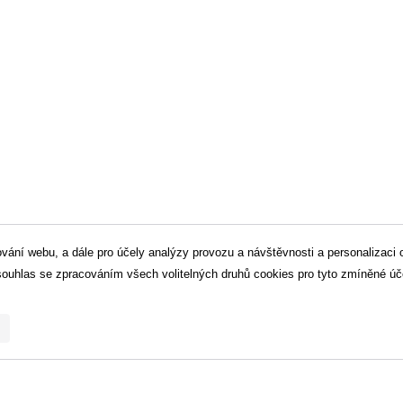
ní webu, a dále pro účely analýzy provozu a návštěvnosti a personalizaci o
dujete v hlavním menu
souhlas se zpracováním všech volitelných druhů cookies pro tyto zmíněné úče