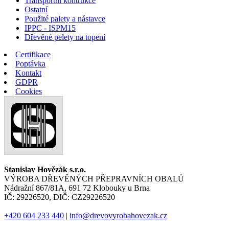
Transportní kontrukce
Ostatní
Použité palety a nástavce
IPPC - ISPM15
Dřevěné pelety na topení
Certifikace
Poptávka
Kontakt
GDPR
Cookies
Stanislav Hovězák s.r.o.
VÝROBA DŘEVĚNÝCH PŘEPRAVNÍCH OBALŮ
Nádražní 867/81A, 691 72 Klobouky u Brna
IČ: 29226520, DIČ: CZ29226520
+420 604 233 440
|
info@drevovyrobahovezak.cz