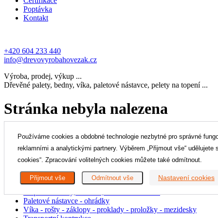
Certifikace
Poptávka
Kontakt
+420 604 233 440
info@drevovyrobahovezak.cz
Výroba, prodej, výkup ...
Dřevěné palety, bedny, víka, paletové nástavce, pelety na topení ...
Stránka nebyla nalezena
Je nám líto, ale požadovaná stránka nebyla nalezena.
Používáme cookies a obdobné technologie nezbytné pro správné fungová
Navštivte prosím naší
hlavní stránku
prezentace a vyberte si co poža
reklamními a analytickými partnery. Výběrem „Přijmout vše“ udělujete 
O nás
cookies“. Zpracování volitelných cookies můžete také odmítnout.
Produkty
Nastavení cookies
Přijmout vše
Odmítnout vše
Palety
Přepravní bedny, bednění, latění a mřížování
Paletové nástavce - ohrádky
Víka - rošty - záklopy - proklady - proložky - mezidesky