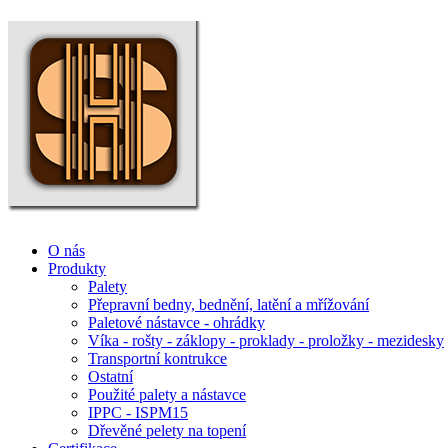
O nás
Produkty
Palety
Přepravní bedny, bednění, latění a mřížování
Paletové nástavce - ohrádky
Víka - rošty - záklopy - proklady - proložky - mezidesky
Transportní kontrukce
Ostatní
Použité palety a nástavce
IPPC - ISPM15
Dřevěné pelety na topení