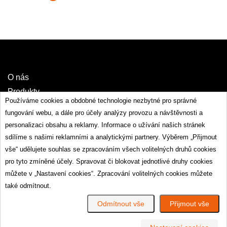
O nás
Produkty
Používáme cookies a obdobné technologie nezbytné pro správné
Palety
fungování webu, a dále pro účely analýzy provozu a návštěvnosti a
Přepravní bedny, bednění, latění a mřížování
personalizaci obsahu a reklamy. Informace o užívání našich stránek
Paletové nástavce - ohrádky
sdílíme s našimi reklamními a analytickými partnery. Výběrem „Přijmout
Víka - rošty - záklopy - proklady - proložky - mezidesky
vše“ udělujete souhlas se zpracováním všech volitelných druhů cookies
Transportní kontrukce
pro tyto zmíněné účely. Spravovat či blokovat jednotlivé druhy cookies
Ostatní
můžete v „Nastavení cookies“. Zpracování volitelných cookies můžete
Použité palety a nástavce
také odmítnout.
IPPC - ISPM15
Odmítnout vše
Přijmout vše
Dřevěné pelety na topení
Certifikace