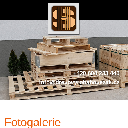
+420 604 233 440
info@drevovyrobahovezak.cz
Fotogalerie